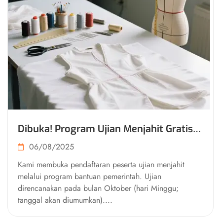
Dibuka! Program Ujian Menjahit Gratis
di LKP Pelita Massa Bandung (Kuota 50
06/08/2025
Peserta)
Kami membuka pendaftaran peserta ujian menjahit
melalui program bantuan pemerintah. Ujian
direncanakan pada bulan Oktober (hari Minggu;
tanggal akan diumumkan)....