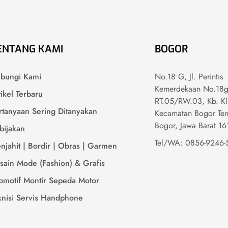
ENTANG KAMI
BOGOR
bungi Kami
No.18 G, Jl. Perintis
Kemerdekaan No.18g
tikel Terbaru
RT.05/RW.03, Kb. Kl
rtanyaan Sering Ditanyakan
Kecamatan Bogor Ten
Bogor, Jawa Barat 1
bijakan
Tel/WA: 0856-9246-
njahit | Bordir | Obras | Garmen
sain Mode (Fashion) & Grafis
omotif Montir Sepeda Motor
knisi Servis Handphone