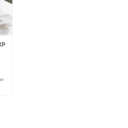
KP
an